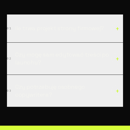
+
Ile trwa projekt strony firmowej?
01
Czy mogę sam edytować treści po
+
02
launchu?
Czy potrzebuję osobnego
+
03
copywritera?